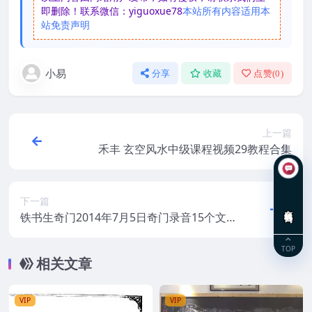
即删除！联系微信：yiguoxue78
本站所有内容适用本
站免责声明
小易
分享
收藏
点赞(
0
)
上一篇
禾丰 玄空风水中级课程视频29教程合集
下一篇
在线咨询
铁书生奇门2014年7月5日奇门录音15个文
件
TOP
相关文章
VIP
VIP