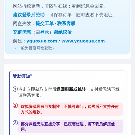
网站持续更新，非随时在线；看到消息会回复。
建议
登录后赞助
，可保存订单，随时查看下载地址。
网盘失效：
提交工单
·
联系客服
充值优惠
（需
登录
）
谢绝议价
解压：
yguoxue.com
/
www.yguoxue.com
（一般为百度网盘获取）
赞助须知
①
点击立即获取支付后
返回刷新或跳转
；支付后无法下载
请联系客服。
②
虚拟资源具有可复制性，不懂可询问；购买后
不支持任何
方式的退款
。
③
部分课程无法直接分享，已压缩处理，需
下载后解压
使
用。