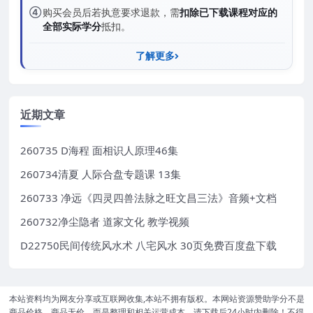
④
购买会员后若执意要求退款，需
扣除已下载课程对应的
全部实际学分
抵扣。
了解更多
近期文章
260735 D海程 面相识人原理46集
260734清夏 人际合盘专题课 13集
260733 净远《四灵四兽法脉之旺文昌三法》音频+文档
260732净尘隐者 道家文化 教学视频
D22750民间传统风水术 八宅风水 30页免费百度盘下载
本站资料均为网友分享或互联网收集,本站不拥有版权。本网站资源赞助学分不是
商品价格，商品无价，而是整理和相关运营成本。请下载后24小时内删除！不得