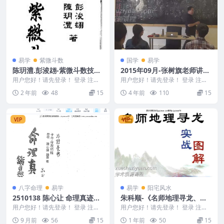
易学
紫微斗数
国学
易学
陈玥澧.彭浚翃-紫微斗数技法
2015年09月-张树旗老师讲易
泄天机
经
用户您好！请先登录！ 登录 注册
用户您好！请先登录！ 登录 注册
陈玥澧.彭浚翃-紫微斗数技法泄天
2015年09月-张树旗老师讲易经 张
2 年前
48
15
4 年前
110
15
机 24081...
树旗易经...
VIP
VIP
八字命理
易学
易学
阳宅风水
2510138 陈心让 命理真迹上
朱科顺-《名师地理寻龙、实
下册
战图解》414页–彩色–400线
用户您好！请先登录！ 登录 注册
用户您好！请先登录！ 登录 注册
命理真迹上下册 2510138 陈心让
朱科顺-《名师地理寻龙、实战图
9 月前
56
15
1 年前
50
15
...
解》414页&#...