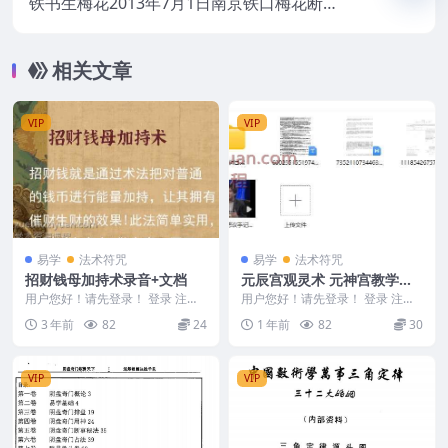
铁书生梅花2013年7月1日南京铁口梅花断全
程录音10文件
相关文章
VIP
VIP
易学
法术符咒
易学
法术符咒
招财钱母加持术录音+文档
元辰宫观灵术 元神宫教学资
料 观落阴视频！稀缺资源Y
用户您好！请先登录！ 登录 注册
用户您好！请先登录！ 登录 注册
招财钱母加持术 招财钱就是通过
元辰宫观灵术 元神宫教学资料 观
3 年前
82
24
1 年前
82
30
术法把对普通的...
落阴视频！稀缺...
VIP
VIP