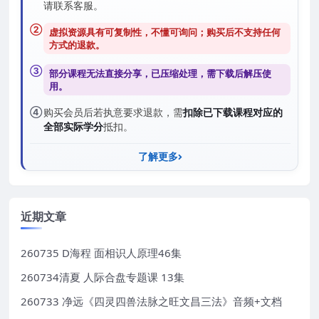
请联系客服。
②
虚拟资源具有可复制性，不懂可询问；购买后
不支持任何
方式的退款
。
③
部分课程无法直接分享，已压缩处理，需
下载后解压
使
用。
④
购买会员后若执意要求退款，需
扣除已下载课程对应的
全部实际学分
抵扣。
了解更多
近期文章
260735 D海程 面相识人原理46集
260734清夏 人际合盘专题课 13集
260733 净远《四灵四兽法脉之旺文昌三法》音频+文档