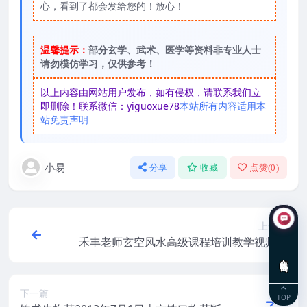
心，看到了都会发给您的！放心！
温馨提示：
部分玄学、武术、医学等资料非专业人士
请勿模仿学习，仅供参考！
以上内容由网站用户发布，如有侵权，请联系我们立
即删除！联系微信：yiguoxue78
本站所有内容适用本
站免责声明
小易
分享
收藏
点赞(
0
)
上一篇
禾丰老师玄空风水高级课程培训教学视频资
源7合集下载
在线咨询
下一篇
TOP