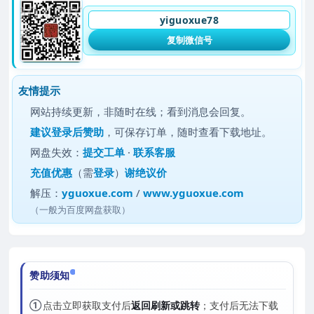
yiguoxue78
复制微信号
友情提示
网站持续更新，非随时在线；看到消息会回复。
建议
登录后赞助
，可保存订单，随时查看下载地址。
网盘失效：
提交工单
·
联系客服
充值优惠
（需
登录
）
谢绝议价
解压：
yguoxue.com
/
www.yguoxue.com
（一般为百度网盘获取）
赞助须知
①
点击立即获取支付后
返回刷新或跳转
；支付后无法下载