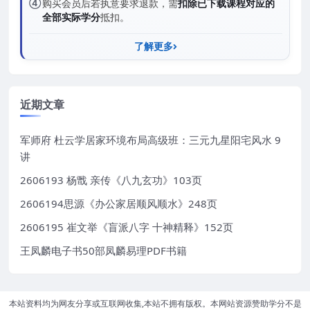
④
购买会员后若执意要求退款，需
扣除已下载课程对应的
全部实际学分
抵扣。
了解更多
近期文章
军师府 杜云学居家环境布局高级班：三元九星阳宅风水 9
讲
2606193 杨戬 亲传《八九玄功》103页
2606194思源《办公家居顺风顺水》248页
2606195 崔文举《盲派八字 十神精释》152页
王凤麟电子书50部凤麟易理PDF书籍
本站资料均为网友分享或互联网收集,本站不拥有版权。本网站资源赞助学分不是