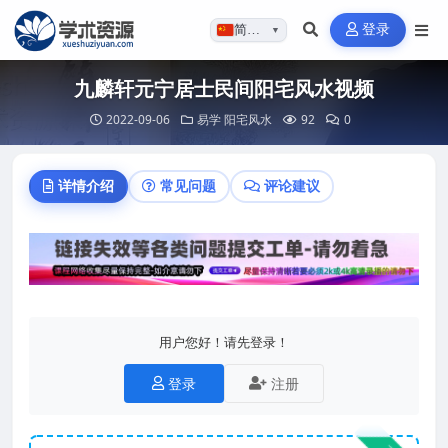
登录
简体…
▼
九麟轩元宁居士民间阳宅风水视频
2022-09-06
易学
阳宅风水
92
0
详情介绍
常见问题
评论建议
用户您好！请先登录！
登录
注册