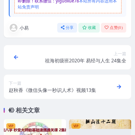
即删除！联系微信：yiguoxue78
本站所有内容适用本
站免责声明
小易
分享
收藏
点赞(
0
)
上一篇
祖海初级班2020年 易经与人生 24集全
下一篇
赵秋香《微信头像一秒识人术》视频13集
相关文章
VIP
VIP