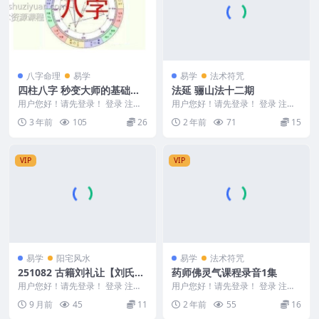
八字命理
易学
易学
法术符咒
四柱八字 秒变大师的基础速
法延 骊山法十二期
通通关课 2集视频
用户您好！请先登录！ 登录 注册
用户您好！请先登录！ 登录 注册
秒变大师的基础速通通关课 Y2306
2411389-12 骊山法十二期 茶水费
3 年前
105
26
2 年前
71
15
-84 &...
18...
VIP
VIP
易学
阳宅风水
易学
法术符咒
251082 古籍刘礼让【刘氏家
药师佛灵气课程录音1集
藏《三元地理一脉真传》】3
用户您好！请先登录！ 登录 注册
用户您好！请先登录！ 登录 注册
04页双页版Y
古籍刘礼让【刘氏家藏《三元地理
药师佛灵气课程录音1集 2412104
9 月前
45
11
2 年前
55
16
一脉真传》】30...
药师佛...