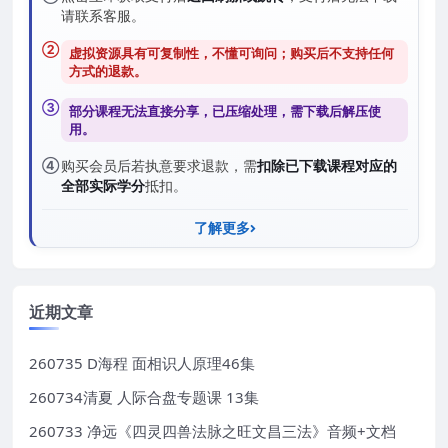
请联系客服。
②
虚拟资源具有可复制性，不懂可询问；购买后
不支持任何
方式的退款
。
③
部分课程无法直接分享，已压缩处理，需
下载后解压
使
用。
④
购买会员后若执意要求退款，需
扣除已下载课程对应的
全部实际学分
抵扣。
了解更多
近期文章
260735 D海程 面相识人原理46集
260734清夏 人际合盘专题课 13集
260733 净远《四灵四兽法脉之旺文昌三法》音频+文档