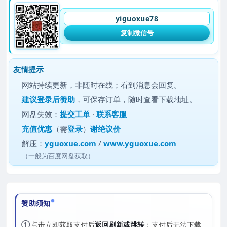
yiguoxue78
复制微信号
友情提示
网站持续更新，非随时在线；看到消息会回复。
建议
登录后赞助
，可保存订单，随时查看下载地址。
网盘失效：
提交工单
·
联系客服
充值优惠
（需
登录
）
谢绝议价
解压：
yguoxue.com
/
www.yguoxue.com
（一般为百度网盘获取）
赞助须知
①
点击立即获取支付后
返回刷新或跳转
；支付后无法下载