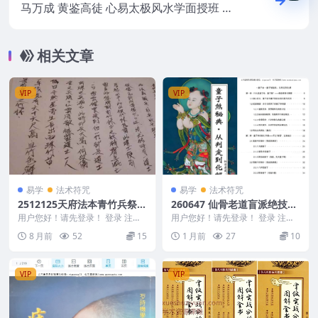
马万成 黄鉴高徒 心易太极风水学面授班 录
音2008-2016
相关文章
VIP
VIP
易学
法术符咒
易学
法术符咒
2512125天府法本青竹兵祭炼
260647 仙骨老道盲派绝技
法-手稿-15页Y
《童子命·童子‮秘煞‬典从判定‮
用户您好！请先登录！ 登录 注册
用户您好！请先登录！ 登录 注册
天府法本青竹兵祭炼法-手稿-15页
仙骨老道盲派绝技《童子命·童子‮
化到‬解》278页Y
8 月前
52
15
1 月前
27
10
Y 2512...
秘煞‬典从判定...
VIP
VIP