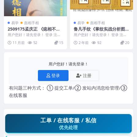
易学
面相手相
易学
面相手相
2509175孟庆正 《痣相不求
鲁凡手纹《掌纹实战分析图解
人》219页Y
全书》上中下3本，上册290
用户您好！请先登录！ 登录 注册
用户您好！请先登录！ 登录 注册
孟庆正 《痣相不求人》219页Y 25
页，中册288页，下册266页
鲁凡手纹《掌纹实战分析图解全
11 月前
52
15
2 年前
92
20
0917...
书》上中下3本，上...
用户您好！请先登录！
登录
注册
有问题三种方式： ① 提交工单/② 发站内消息给管理/③
在线客服
工单 / 在线客服 / 私信
优先处理