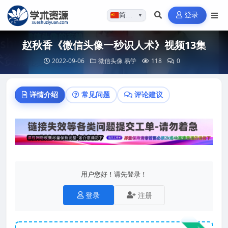
登录
简体…
▼
赵秋香《微信头像一秒识人术》视频13集
2022-09-06
微信头像
易学
118
0
详情介绍
常见问题
评论建议
用户您好！请先登录！
登录
注册