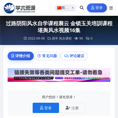
登录
简体…
▼
过路阴阳风水自学课程襄云 金锁玉关培訓课程
堪舆风水视频16集
2022-09-08
易学
风水课程
96
0
详情介绍
常见问题
评论建议
用户您好！请先登录！
登录
注册