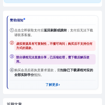
赞助须知
①
点击立即获取支付后
返回刷新或跳转
；支付后无法下载
请联系客服。
②
虚拟资源具有可复制性，不懂可询问；购买后
不支持任何
方式的退款
。
③
部分课程无法直接分享，已压缩处理，需
下载后解压
使
用。
④
购买会员后若执意要求退款，需
扣除已下载课程对应的
全部实际学分
抵扣。
了解更多
近期文章