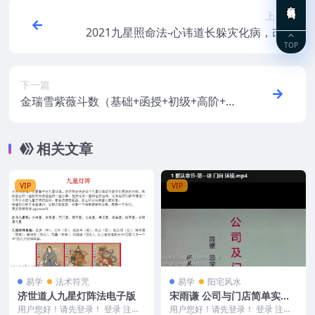
在线咨询
上一篇
2021九星照命法-心讳道长躲灾化病，改运
TOP
视频课程
下一篇
金瑞雪紫薇斗数（基础+函授+初级+高阶+案
列）
相关文章
VIP
VIP
易学
法术符咒
易学
阳宅风水
济世道人九星灯阵法电子版
宋雨谦 公司与门店简单实用
的风水技能5集视频
用户您好！请先登录！ 登录 注册
用户您好！请先登录！ 登录 注册