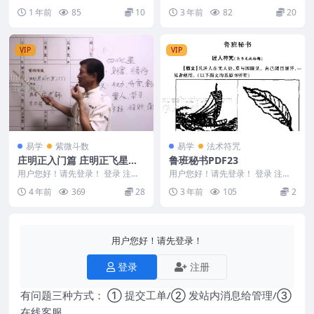
济世道人九星灯阵法电子版 25057
宋雨谦 公司与门店简单实用的风
1 年前
85
10
3 年前
82
20
1 &nb...
水技能 Y230...
VIP
VIP
易学
紫微斗数
易学
法术符咒
庄明正入门篇 庄明正飞星派
鲁班秘书PDF23
紫微斗数 百度盘下载
用户您好！请先登录！ 登录 注册
用户您好！请先登录！ 登录 注册
庄明正入门篇 庄明正飞星派紫微
鲁班秘书 LBF2312-26
4 年前
369
28
3 年前
105
2
斗数 百度盘下载...
用户您好！请先登录！
登录
注册
有问题三种方式： ① 提交工单/② 发站内消息给管理/③
在线客服