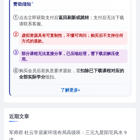
赞助须知
①
点击立即获取支付后
返回刷新或跳转
；支付后无法下载
请联系客服。
②
虚拟资源具有可复制性，不懂可询问；购买后
不支持任何
方式的退款
。
③
部分课程无法直接分享，已压缩处理，需
下载后解压
使
用。
④
购买会员后若执意要求退款，需
扣除已下载课程对应的
全部实际学分
抵扣。
了解更多
近期文章
军师府 杜云学居家环境布局高级班：三元九星阳宅风水 9
讲