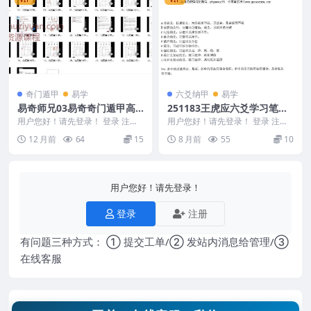
奇门遁甲
易学
六爻纳甲
易学
易奇师兄03易奇奇门遁甲高
251183王虎应六爻学习笔记
级23集视频Y
pdf 206页电子版Y
用户您好！请先登录！ 登录 注册
用户您好！请先登录！ 登录 注册
易奇师兄03易奇奇门遁甲高级24
王虎应六爻学习笔记pdf 206页电
12 月前
64
15
8 月前
55
10
集视频Y 实...
子版Y 2...
用户您好！请先登录！
登录
注册
有问题三种方式： ① 提交工单/② 发站内消息给管理/③
在线客服