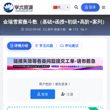
登录
简体…
▼
金瑞雪紫薇斗数（基础+函授+初级+高阶+案列）
2022-09-08
易学
紫微斗数
173
0
详情介绍
常见问题
评论建议
用户您好！请先登录！
登录
注册