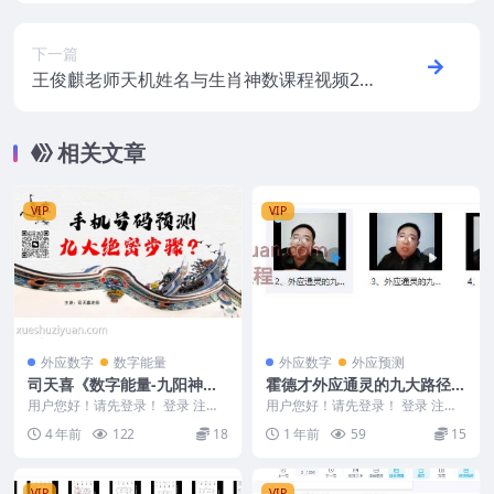
下一篇
王俊麒老师天机姓名与生肖神数课程视频20
集教学合集
相关文章
VIP
VIP
外应数字
数字能量
外应数字
外应预测
司天喜《数字能量-九阳神
霍德才外应通灵的九大路径4
功》视频+讲义
集视频Y
用户您好！请先登录！ 登录 注册
用户您好！请先登录！ 登录 注册
司天喜《数字能量-九阳神功》 M2
霍德才外应通灵的九大路径4集视
4 年前
122
18
1 年前
59
15
301-11...
频Y 25054...
VIP
VIP